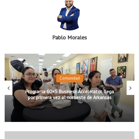
Pablo Morales
Comunidad
Programa 60×5 Business Accelerator llega
por primera vez al noroeste de Arkansas
C