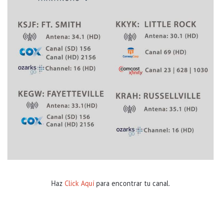
n
m
i
g
r
a
c
i
ó
n
g
r
a
t
i
s
Haz
Click Aquí
para encontrar tu canal.