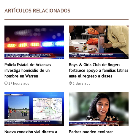
a
m
p
ARTÍCULOS RELACIONADOS
a
ú
n
b
t
l
e
i
n
c
d
a
r
d
á
e
n
N
Policía Estatal de Arkansas
Boys & Girls Club de Rogers
a
o
investiga homicidio de un
fortalece apoyo a familias latinas
b
r
hombre en Warren
ante el regreso a clases
i
t
17 hours ago
2 days ago
e
h
r
L
t
i
o
t
s
t
l
e
R
Padres pueden explorar
Nueva conexión vial directa a