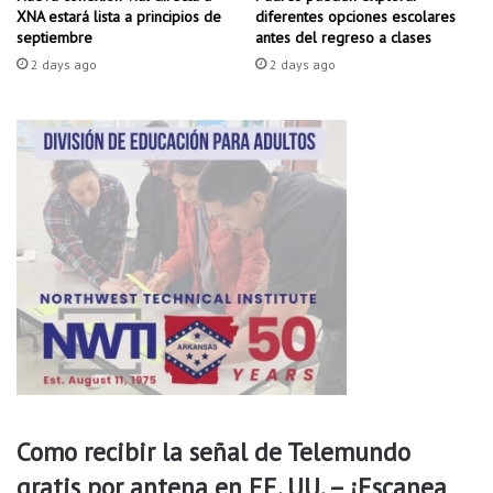
diferentes opciones escolares
XNA estará lista a principios de
o
antes del regreso a clases
septiembre
c
k
2 days ago
2 days ago
l
e
s
i
n
v
i
t
a
a
l
a
s
c
Como recibir la señal de Telemundo
o
n
gratis por antena en EE. UU. – ¡Escanea