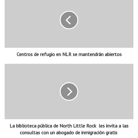
e
n
t
r
o
s
d
e
Centros de refugio en NLR se mantendrán abiertos
r
e
f
L
u
a
g
b
i
i
o
b
e
l
n
i
N
o
L
t
R
La biblioteca pública de North Little Rock les invita a las
e
s
c
consultas con un abogado de inmigración gratis
e