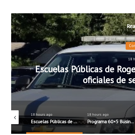
Rea
Co
18 
Escuelas Públicas de Roge
oficiales de 
18 hours ago
18 hours ago
Exalt Academy High School inicia ciclo escolar con nueva directora bilingüe
Escuelas Públicas de Rogers incorporarán cinco nuevos oficiales de seguridad escolar
Programa 60×5 Business Accelerator llega por primera vez al noroeste de Arkansas