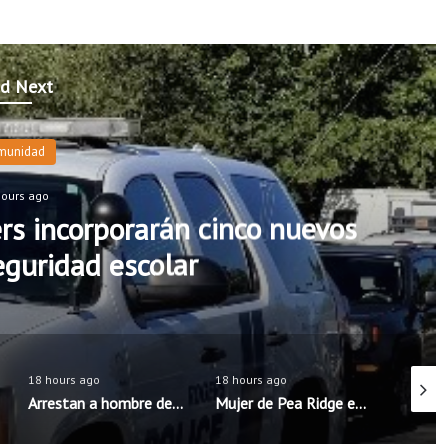
d Next
munidad
hours ago
rs incorporarán cinco nuevos
seguridad escolar
18 hours ago
18 hours ago
18 hour
Arrestan a hombre de Rogers acusado de intentar concertar encuentro sexual con menores
Mujer de Pea Ridge es sentenciada tras la muerte de su hijastro de 11 años