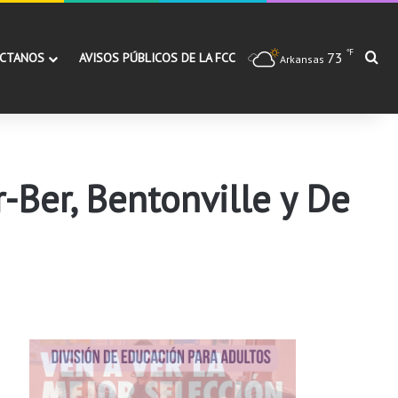
℉
73
Bu
CTANOS
AVISOS PÚBLICOS DE LA FCC
Arkansas
r-Ber, Bentonville y De