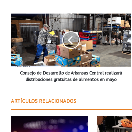
C
o
n
s
e
j
o
d
e
Consejo de Desarrollo de Arkansas Central realizará
D
e
distribuciones gratuitas de alimentos en mayo
s
a
r
ARTÍCULOS RELACIONADOS
r
o
l
l
o