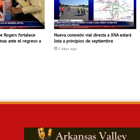
a
a
l
c
o
de Rogers fortalece
Nueva conexión vial directa a XNA estará
n
tinas ante el regreso a
lista a principios de septiembre
q
u
2 days ago
i
s
t
a
r
s
u
p
r
i
m
e
r