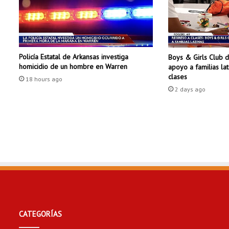
d
e
A
r
k
Policía Estatal de Arkansas investiga
Boys & Girls Club 
a
homicidio de un hombre en Warren
apoyo a familias la
n
clases
s
18 hours ago
2 days ago
a
s
C
e
n
t
r
a
l
r
e
a
CATEGORÍAS
l