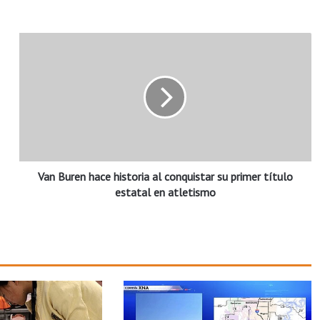
V
a
n
B
u
r
e
n
h
Van Buren hace historia al conquistar su primer título
a
c
estatal en atletismo
e
h
i
s
t
o
r
i