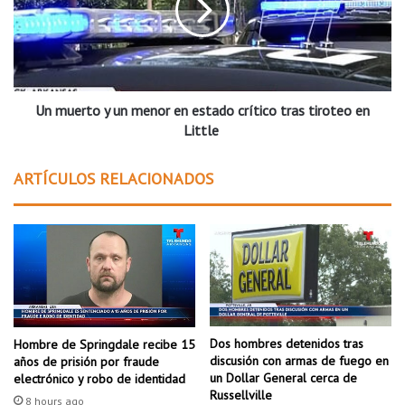
0
e
2
r
6
t
:
o
e
y
s
Un muerto y un menor en estado crítico tras tiroteo en
u
t
n
Little
o
m
e
e
ARTÍCULOS RELACIONADOS
s
n
l
o
o
r
q
e
u
n
e
e
d
s
e
t
b
a
Dos hombres detenidos tras
Hombre de Springdale recibe 15
e
d
discusión con armas de fuego en
años de prisión por fraude
s
o
un Dollar General cerca de
electrónico y robo de identidad
a
c
Russellville
8 hours ago