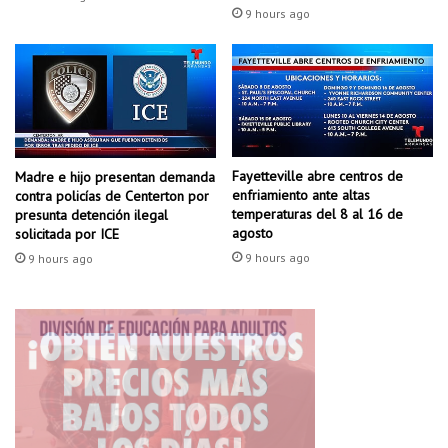
b
r
9 hours ago
e
í
r
t
i
c
o
t
r
Fayetteville abre centros de
Madre e hijo presentan demanda
a
enfriamiento ante altas
contra policías de Centerton por
s
temperaturas del 8 al 16 de
presunta detención ilegal
t
agosto
solicitada por ICE
i
9 hours ago
9 hours ago
r
o
t
e
o
e
n
L
i