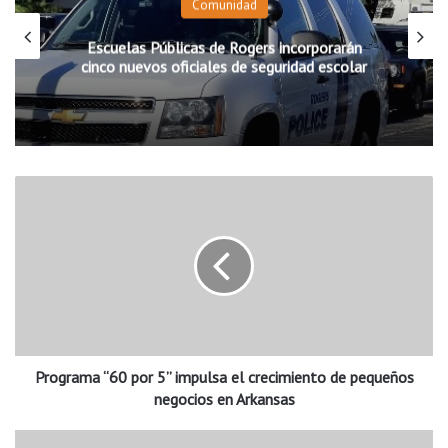
Comunidad
Escuelas Públicas de Rogers incorporarán
cinco nuevos oficiales de seguridad escolar
P
r
o
g
r
a
m
a
“
Programa “60 por 5” impulsa el crecimiento de pequeños
6
0
negocios en Arkansas
p
o
R