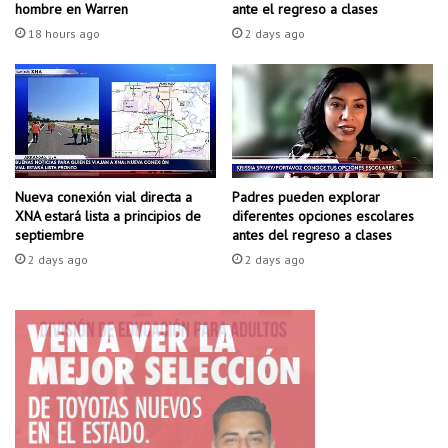
t
e
hombre en Warren
ante el regreso a clases
o
c
18 hours ago
2 days ago
d
e
e
d
p
e
e
s
q
a
u
y
e
u
ñ
Padres pueden explorar
n
Nueva conexión vial directa a
diferentes opciones escolares
o
XNA estará lista a principios de
o
antes del regreso a clases
septiembre
s
y
n
a
2 days ago
2 days ago
e
l
g
m
o
u
c
e
i
r
o
z
s
o
e
g
n
r