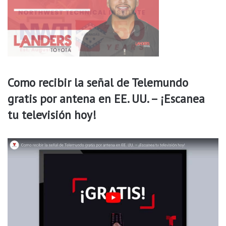
A
a
r
t
k
i
a
s
n
s
a
Como recibir la señal de Telemundo
s
gratis por antena en EE. UU. – ¡Escanea
tu televisión hoy!