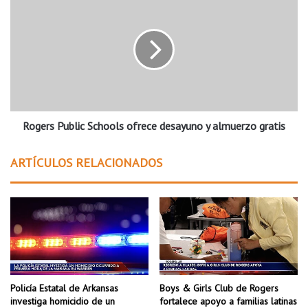
r
o
5
g
”
e
i
r
m
s
p
P
u
u
l
b
s
Rogers Public Schools ofrece desayuno y almuerzo gratis
l
a
i
e
c
ARTÍCULOS RELACIONADOS
l
S
c
c
r
h
e
o
c
o
i
l
m
s
i
o
e
f
Policía Estatal de Arkansas
Boys & Girls Club de Rogers
n
r
investiga homicidio de un
fortalece apoyo a familias latinas