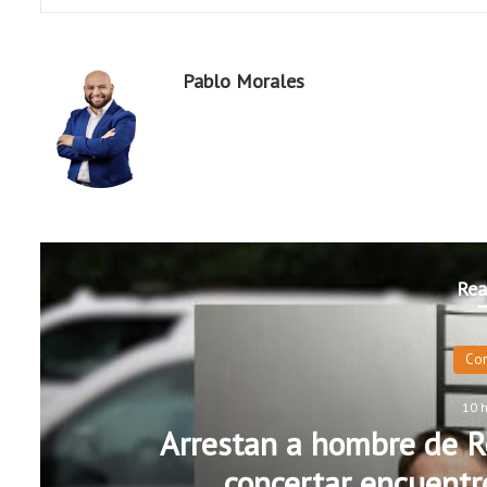
Pablo Morales
Rea
Co
10 
Arrestan a hombre de R
concertar encuentr