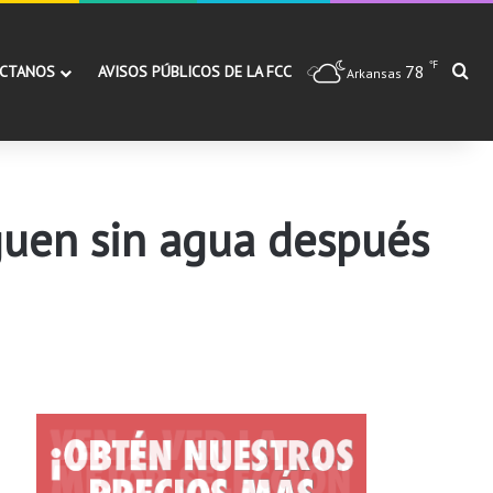
℉
78
Bu
CTANOS
AVISOS PÚBLICOS DE LA FCC
Arkansas
uen sin agua después