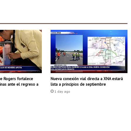
r
e
v
i
s
i
ó
n
de Rogers fortalece
Nueva conexión vial directa a XNA estará
tinas ante el regreso a
lista a principios de septiembre
1 day ago