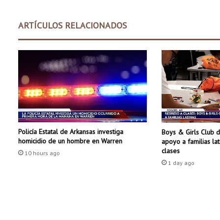
l
a
ARTÍCULOS RELACIONADOS
l
u
n
a
Policía Estatal de Arkansas investiga
Boys & Girls Club 
homicidio de un hombre en Warren
apoyo a familias la
clases
10 hours ago
1 day ago