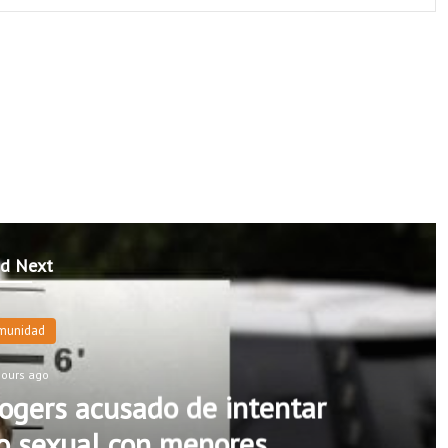
d Next
munidad
hours ago
ogers acusado de intentar
o sexual con menores