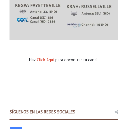
Haz
Click Aquí
para encontrar tu canal.
Comunidad
10 hours ago
SÍGUENOS EN LAS REDES SOCIALES
Mujer de Pea Ridge es sentenc
hijastro de 