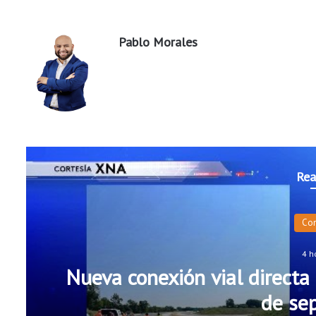
Pablo Morales
Rea
Co
4 h
Nueva conexión vial directa 
de se