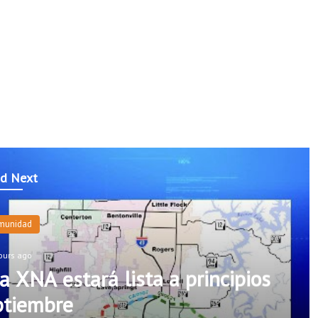
d Next
munidad
ours ago
a XNA estará lista a principios
ptiembre