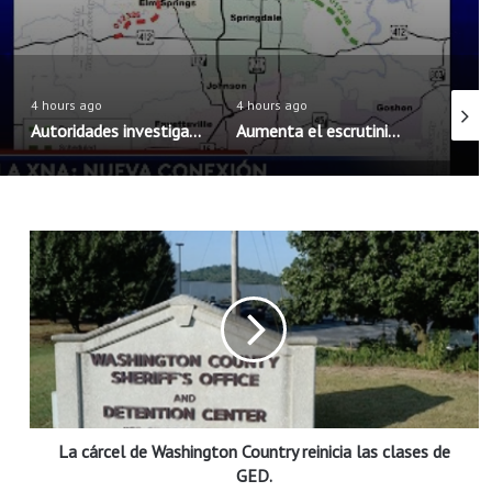
4 hours ago
4 hours ago
4 hours
Autoridades investigan brote de salmonela posiblemente vinculado a chiles jalapeños
Aumenta el escrutinio para residentes permanentes al reingresar a Estados Unidos
L
a
c
á
r
c
e
l
d
La cárcel de Washington Country reinicia las clases de
e
W
GED.