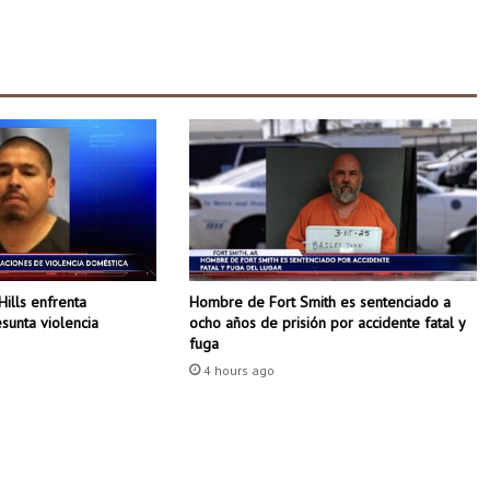
a
s
h
i
n
g
t
o
n
C
o
u
n
Hombre de Fort Smith es sentenciado a
Hills enfrenta
t
ocho años de prisión por accidente fatal y
sunta violencia
r
fuga
y
4 hours ago
r
e
i
n
i
c