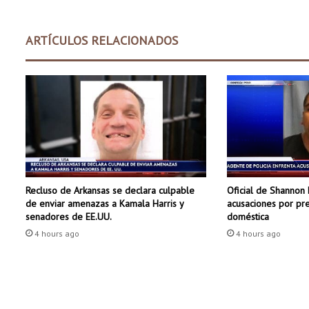
g
u
e
ARTÍCULOS RELACIONADOS
e
n
a
u
m
e
n
t
o
e
Recluso de Arkansas se declara culpable
Oficial de Shannon 
n
de enviar amenazas a Kamala Harris y
acusaciones por pre
l
senadores de EE.UU.
doméstica
a
4 hours ago
4 hours ago
c
o
m
u
n
i