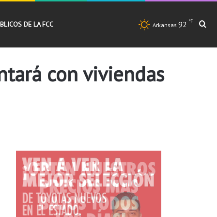
℉
92
Bu
BLICOS DE LA FCC
Arkansas
ntará con viviendas