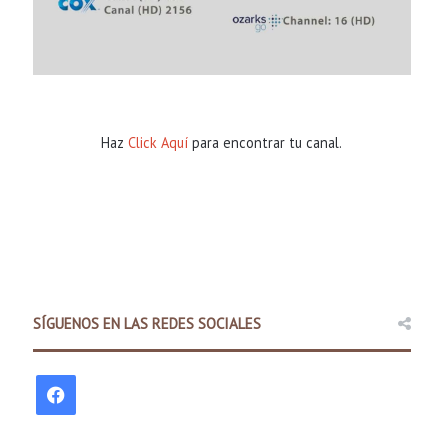
Haz
Click Aquí
para encontrar tu canal.
Comunidad
SÍGUENOS EN LAS REDES SOCIALES
4 hours ago
Padres pueden explorar difer
F
antes del regre
a