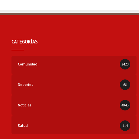
d
a
d
l
a
t
CATEGORÍAS
i
n
a
Comunidad
2420
Deportes
68
Noticias
4043
Salud
114