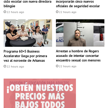
e
ciclo escolar con nueva directora
incorporarán cinco nuevos
p
s
bilingüe
oficiales de seguridad escolar
a
e
22 hours ago
22 hours ago
r
s
t
t
e
a
s
d
.
o
¿
s
Q
p
u
Arrestan a hombre de Rogers
a
Programa 60×5 Business
acusado de intentar concertar
é
Accelerator llega por primera
r
encuentro sexual con menores
vez al noroeste de Arkansas
e
a
s
i
22 hours ago
22 hours ago
p
n
e
i
r
c
a
i
r
a
a
r
p
u
a
n