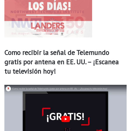
r
n
t
e
i
g
r
o
d
c
e
i
2
o
0
.
Como recibir la señal de Telemundo
2
F
4
o
gratis por antena en EE. UU. – ¡Escanea
?
r
tu televisión hoy!
b
e