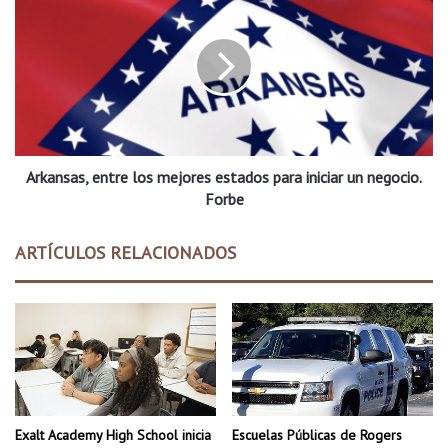
a
r
a
k
r
a
t
n
i
s
f
a
i
s
c
,
i
Arkansas, entre los mejores estados para iniciar un negocio.
e
a
n
Forbe
l
t
e
r
ARTÍCULOS RELACIONADOS
s
e
t
l
á
o
e
s
n
m
t
e
o
j
d
o
a
r
Exalt Academy High School inicia
Escuelas Públicas de Rogers
s