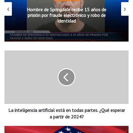
Hombre de Springdale recibe 15 años de
prisión por fraude electrónico y robo de
identidad
L
a
i
n
t
e
l
i
g
La inteligencia artificial está en todas partes. ¿Qué esperar
e
n
a partir de 2024?
c
i
A