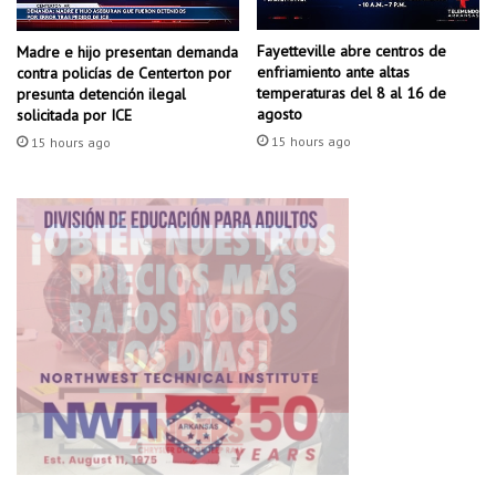
e
u
l
s
m
Fayetteville abre centros de
Madre e hijo presentan demanda
a
enfriamiento ante altas
contra policías de Centerton por
o
d
temperaturas del 8 al 16 de
presunta detención ilegal
d
a
agosto
solicitada por ICE
e
d
15 hours ago
r
15 hours ago
e
n
m
o
a
a
t
v
a
i
r
ó
a
n
u
d
n
e
a
p
e
a
m
s
b
a
a
j
r
e
a