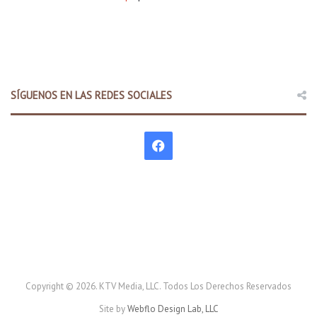
SÍGUENOS EN LAS REDES SOCIALES
F
a
c
e
b
o
Copyright © 2026. KTV Media, LLC. Todos Los Derechos Reservados
Site by
Webflo Design Lab, LLC
o