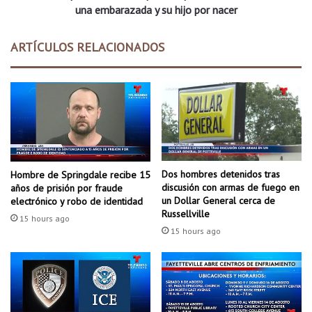
a
n
una embarazada y su hijo por nacer
b
a
r
d
ARTÍCULOS RELACIONADOS
e
e
t
m
r
u
e
e
m
r
e
t
n
e
d
p
o
a
Dos hombres detenidos tras
Hombre de Springdale recibe 15
a
r
discusión con armas de fuego en
años de prisión por fraude
g
a
un Dollar General cerca de
electrónico y robo de identidad
u
m
Russellville
15 hours ago
j
u
15 hours ago
e
j
r
e
o
r
e
a
n
c