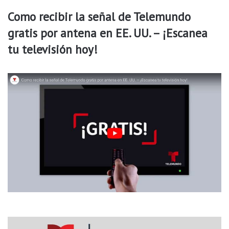
r
z
Como recibir la señal de Telemundo
o
a
gratis por antena en EE. UU. – ¡Escanea
s
d
a
tu televisión hoy!
y
s
u
h
i
j
o
p
o
r
n
a
c
e
r