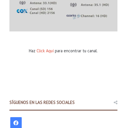
Haz
Click Aquí
para encontrar tu canal.
Comunidad
SÍGUENOS EN LAS REDES SOCIALES
12 hours ago
Padres pueden explorar difer
F
antes del regre