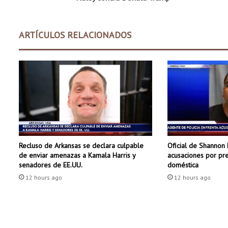
o
n
h
ARTÍCULOS RELACIONADOS
a
b
l
a
d
e
l
a
s
p
Recluso de Arkansas se declara culpable
Oficial de Shannon 
o
de enviar amenazas a Kamala Harris y
acusaciones por pre
s
senadores de EE.UU.
doméstica
i
12 hours ago
12 hours ago
b
i
l
i
d