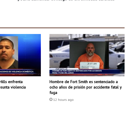
c
o
s
d
i
c
e
n
q
u
e
c
o
Hombre de Fort Smith es sentenciado a
Hills enfrenta
m
ocho años de prisión por accidente fatal y
sunta violencia
e
fuga
r
12 hours ago
d
e
m
a
s