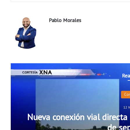
Pablo Morales
Rea
Co
12 
Nueva conexión vial directa 
de se