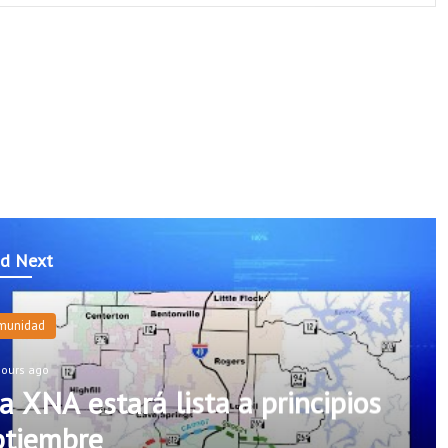
d Next
munidad
hours ago
a XNA estará lista a principios
ptiembre