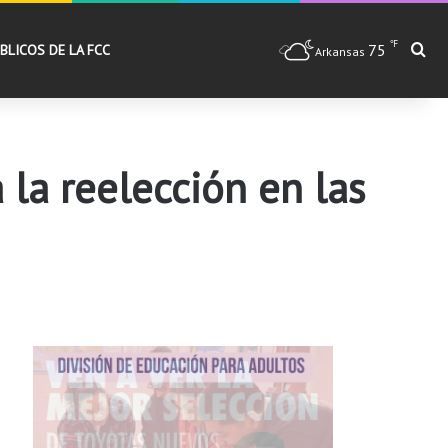
℉
75
Bu
BLICOS DE LA FCC
Arkansas
 la reelección en las