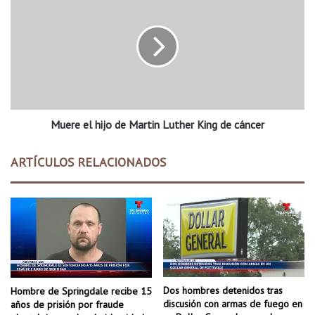
y
u
e
e
t
r
t
e
e
e
v
l
i
h
l
i
l
Muere el hijo de Martin Luther King de cáncer
j
e
o
,
d
ARTÍCULOS RELACIONADOS
L
e
i
M
o
a
n
r
e
t
l
i
d
n
J
L
o
u
Dos hombres detenidos tras
Hombre de Springdale recibe 15
r
t
discusión con armas de fuego en
años de prisión por fraude
d