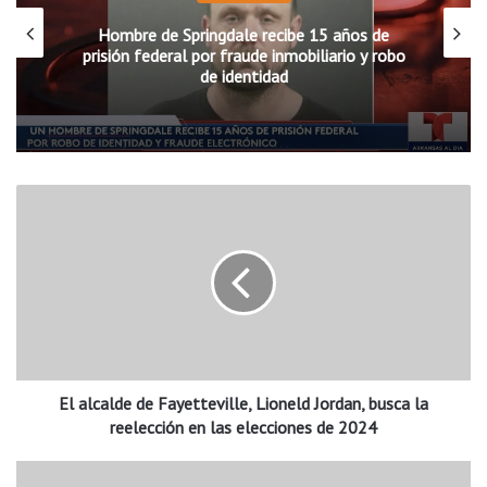
Hombre de Springdale recibe 15 años de
prisión federal por fraude inmobiliario y robo
de identidad
E
l
a
l
c
a
l
d
e
El alcalde de Fayetteville, Lioneld Jordan, busca la
d
e
reelección en las elecciones de 2024
F
a
M