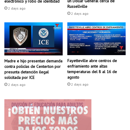
h
un Dollar General cerca de
electrónico y robo de identidad
a
Russellville
e
2 days ago
n
r
2 days ago
,
K
b
i
u
n
s
g
c
d
a
e
l
c
Fayetteville abre centros de
a
Madre e hijo presentan demanda
á
enfriamiento ante altas
contra policías de Centerton por
r
n
temperaturas del 8 al 16 de
presunta detención ilegal
e
c
agosto
solicitada por ICE
e
e
2 days ago
2 days ago
l
r
e
c
c
i
ó
n
e