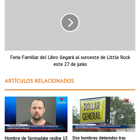
m
e
b
r
r
i
e
a
p
F
o
a
r
m
a
i
c
Feria Familiar del Libro llegará al suroeste de Little Rock
l
c
i
este 27 de junio
i
a
d
r
ARTÍCULOS RELACIONADOS
e
d
n
e
t
l
e
L
m
i
o
b
r
r
t
o
a
l
Dos hombres detenidos tras
Hombre de Springdale recibe 15