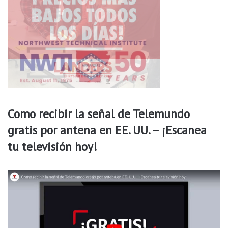
a
l
d
e
e
R
R
o
o
c
g
k
e
e
r
s
s
t
e
Como recibir la señal de Telemundo
2
gratis por antena en EE. UU. – ¡Escanea
7
d
tu televisión hoy!
e
j
u
n
i
o