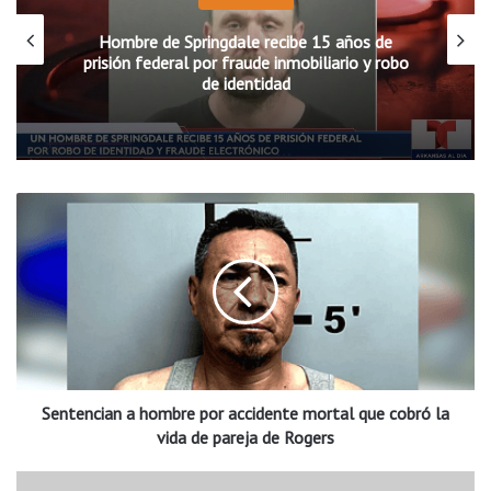
Hombre de Springdale recibe 15 años de
prisión federal por fraude inmobiliario y robo
de identidad
S
e
n
t
e
n
c
i
a
Sentencian a hombre por accidente mortal que cobró la
n
a
vida de pareja de Rogers
h
o
F