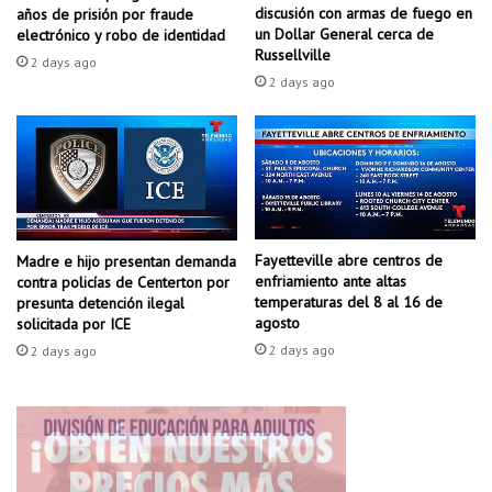
l
l
discusión con armas de fuego en
años de prisión por fraude
q
e
un Dollar General cerca de
electrónico y robo de identidad
u
g
Russellville
2 days ago
e
a
2 days ago
c
r
o
á
b
a
r
l
ó
s
l
u
a
r
v
Fayetteville abre centros de
Madre e hijo presentan demanda
o
enfriamiento ante altas
contra policías de Centerton por
i
e
temperaturas del 8 al 16 de
presunta detención ilegal
d
s
agosto
solicitada por ICE
a
t
2 days ago
d
2 days ago
e
e
d
p
e
a
L
r
i
e
t
j
t