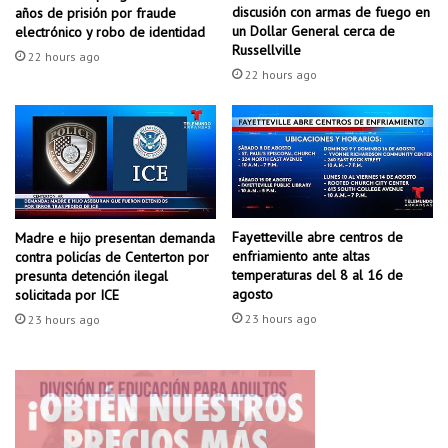
n
d
discusión con armas de fuego en
años de prisión por fraude
l
i
un Dollar General cerca de
electrónico y robo de identidad
a
c
Russellville
22 hours ago
i
i
22 hours ago
n
ó
f
n
a
y
n
e
c
l
i
e
a
s
c
Fayetteville abre centros de
Madre e hijo presentan demanda
p
enfriamiento ante altas
contra policías de Centerton por
o
í
temperaturas del 8 al 16 de
presunta detención ilegal
n
r
agosto
solicitada por ICE
m
i
23 hours ago
a
23 hours ago
t
y
u
o
p
r
a
r
t
i
r
e
i