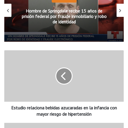
Hombre de Springdale recibe 15 años de
prisión federal por fraude inmobiliario y robo
de identidad
E
s
t
u
d
i
o
r
e
Estudio relaciona bebidas azucaradas en la infancia con
l
a
mayor riesgo de hipertensión
c
i
S