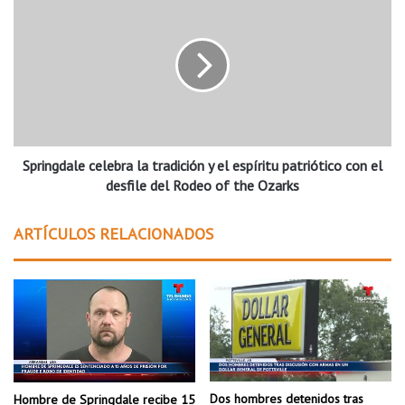
o
p
n
r
a
i
b
n
e
g
b
d
i
a
d
l
a
Springdale celebra la tradición y el espíritu patriótico con el
e
s
c
desfile del Rodeo of the Ozarks
a
e
z
l
ARTÍCULOS RELACIONADOS
u
e
c
b
a
r
r
a
a
l
d
a
a
t
s
r
e
a
Dos hombres detenidos tras
Hombre de Springdale recibe 15