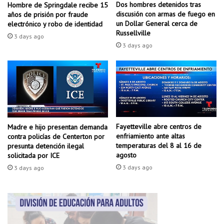
p
Dos hombres detenidos tras
Hombre de Springdale recibe 15
n
a
discusión con armas de fuego en
años de prisión por fraude
t
r
un Dollar General cerca de
electrónico y robo de identidad
e
a
Russellville
3 days ago
s
r
3 days ago
a
e
d
g
o
i
n
s
a
t
r
r
a
a
o
Fayetteville abre centros de
Madre e hijo presentan demanda
r
enfriamiento ante altas
r
contra policías de Centerton por
s
temperaturas del 8 al 16 de
presunta detención ilegal
g
e
agosto
solicitada por ICE
a
p
n
3 days ago
3 days ago
a
i
r
z
a
a
v
c
o
i
t