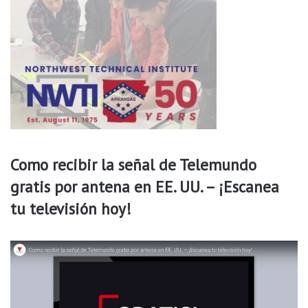
o
a
n
r
e
e
s
n
s
A
i
r
n
k
f
a
i
n
n
s
e
a
Como recibir la señal de Telemundo
s
s
d
gratis por antena en EE. UU. – ¡Escanea
e
tu televisión hoy!
l
u
c
r
o
e
n