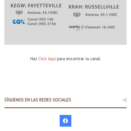
i
g
e
n
t
e
s
Haz
Click Aquí
para encontrar tu canal.
SÍGUENOS EN LAS REDES SOCIALES
F