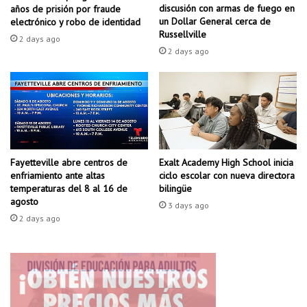
a
e
discusión con armas de fuego en
años de prisión por fraude
s
d
un Dollar General cerca de
electrónico y robo de identidad
d
e
Russellville
2 days ago
e
a
2 days ago
c
s
o
e
c
s
i
i
n
n
a
a
p
t
a
Fayetteville abre centros de
Exalt Academy High School inicia
o
enfriamiento ante altas
ciclo escolar con nueva directora
r
c
temperaturas del 8 al 16 de
bilingüe
a
a
agosto
a
3 days ago
p
2 days ago
d
i
o
t
l
a
e
l
s
e
c
n
e
W