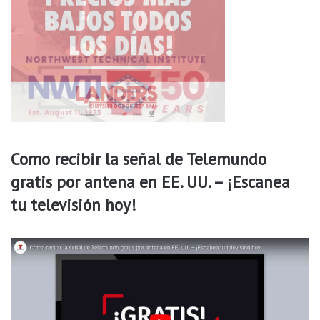
n
a
t
s
e
h
s
i
e
n
s
g
t
t
e
o
v
n
e
C
Como recibir la señal de Telemundo
r
o
gratis por antena en EE. UU. – ¡Escanea
a
u
n
n
tu televisión hoy!
o
t
y