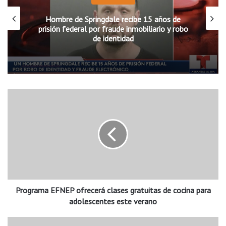
Hombre de Springdale recibe 15 años de
prisión federal por fraude inmobiliario y robo
de identidad
P
r
o
g
r
a
m
a
E
Programa EFNEP ofrecerá clases gratuitas de cocina para
F
N
adolescentes este verano
E
P
H