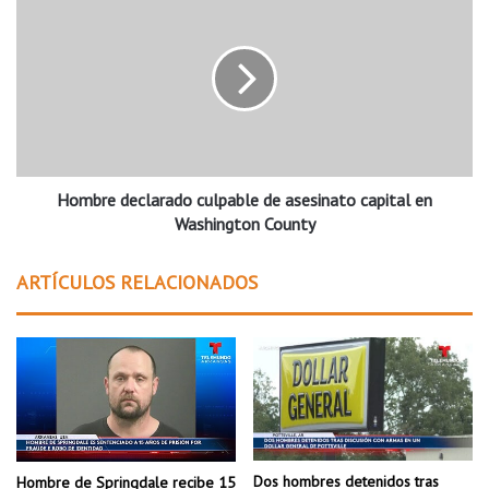
o
o
f
m
r
b
e
r
c
e
e
d
r
e
á
c
c
Hombre declarado culpable de asesinato capital en
l
l
a
Washington County
a
r
s
a
ARTÍCULOS RELACIONADOS
e
d
s
o
g
c
r
u
a
l
t
p
u
a
i
b
t
l
Dos hombres detenidos tras
Hombre de Springdale recibe 15