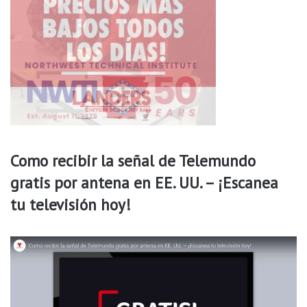
a
l
l
a
s
n
a
c
i
o
n
Como recibir la señal de Telemundo
a
gratis por antena en EE. UU. – ¡Escanea
l
e
tu televisión hoy!
s
e
n
l
a
s
r