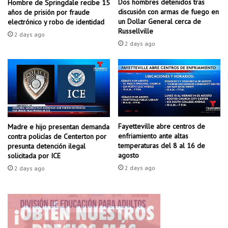
Dos hombres detenidos tras
Hombre de Springdale recibe 15
a
o
discusión con armas de fuego en
años de prisión por fraude
r
a
un Dollar General cerca de
electrónico y robo de identidad
a
r
Russellville
2 days ago
p
k
2 days ago
a
a
d
n
r
s
e
a
s
s
c
e
Fayetteville abre centros de
Madre e hijo presentan demanda
n
enfriamiento ante altas
contra policías de Centerton por
t
temperaturas del 8 al 16 de
presunta detención ilegal
r
agosto
solicitada por ICE
a
2 days ago
2 days ago
l
p
o
r
f