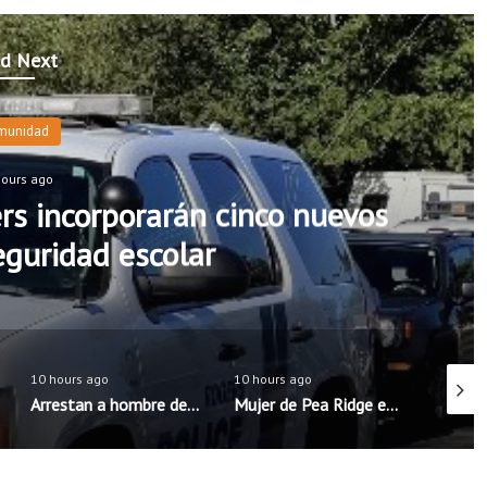
d Next
munidad
hours ago
rs incorporarán cinco nuevos
seguridad escolar
10 hours ago
10 hours ago
10 hour
Arrestan a hombre de Rogers acusado de intentar concertar encuentro sexual con menores
Mujer de Pea Ridge es sentenciada tras la muerte de su hijastro de 11 años