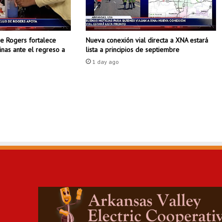
I
Z
A
de Rogers fortalece
Nueva conexión vial directa a XNA estará
L
tinas ante el regreso a
lista a principios de septiembre
A
L
1 day ago
I
S
T
A
D
E
M
É
X
I
C
O
P
A
R