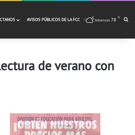
℉
78
Bu
CTANOS
AVISOS PÚBLICOS DE LA FCC
Arkansas
lectura de verano con