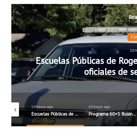
Rea
Co
10 
Escuelas Públicas de Roge
oficiales de 
10 hours ago
10 hours ago
Exalt Academy High School inicia ciclo escolar con nueva directora bilingüe
Escuelas Públicas de Rogers incorporarán cinco nuevos oficiales de seguridad escolar
Programa 60×5 Business Accelerator llega por primera vez al noroeste de Arkansas