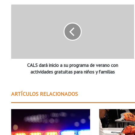
C
A
L
S
d
a
r
á
i
CALS dará inicio a su programa de verano con
n
i
actividades gratuitas para niños y familias
c
i
o
ARTÍCULOS RELACIONADOS
a
s
u
p
r
o
g