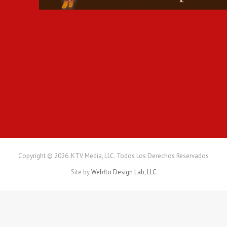
A
E
L
M
U
N
D
I
A
L
2
0
2
6
Copyright © 2026. KTV Media, LLC. Todos Los Derechos Reservados
Site by
Webflo Design Lab, LLC