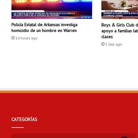
r
a
m
Policía Estatal de Arkansas investiga
Boys & Girls Club 
a
homicidio de un hombre en Warren
apoyo a familias la
d
clases
e
10 hours ago
1 day ago
v
e
r
a
n
o
c
o
n
a
c
t
CATEGORÍAS
i
v
i