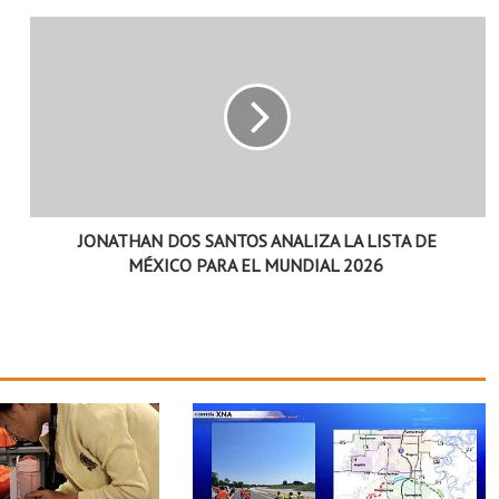
J
O
N
A
T
H
A
N
D
JONATHAN DOS SANTOS ANALIZA LA LISTA DE
O
S
MÉXICO PARA EL MUNDIAL 2026
S
A
N
T
O
S
A
N
A
L