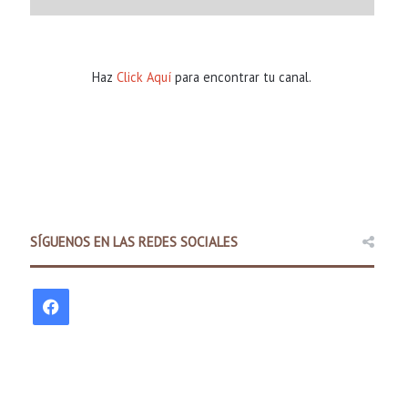
Haz
Click Aquí
para encontrar tu canal.
SÍGUENOS EN LAS REDES SOCIALES
F
Comunidad
a
2 days ago
Policía Estatal de Arkansas la
c