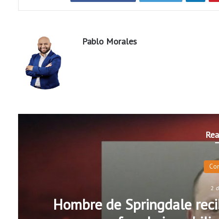
Pablo Morales
Rea
Co
2 
Hombre de Springdale recib