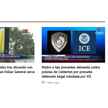
l
a
m
e
j
o
r
o
p
c
i
ó
n
dos tras discusión con
Madre e hijo presentan demanda contra
e
un Dollar General cerca
policías de Centerton por presunta
s
detención ilegal solicitada por ICE
c
2 days ago
o
l
a
r
p