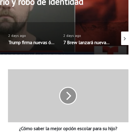
rio y robo de identidad
2 days ago
2 days ago
2 days 
Trump firma nuevas órdenes para limitar la ciudadanía por nacimiento en Estados Unidos
7 Brew lanzará nueva aplicación móvil con pedidos anticipados y programa de recompensas mejorado
¿
C
ó
m
o
s
a
b
e
¿Cómo saber la mejor opción escolar para su hijo?
r