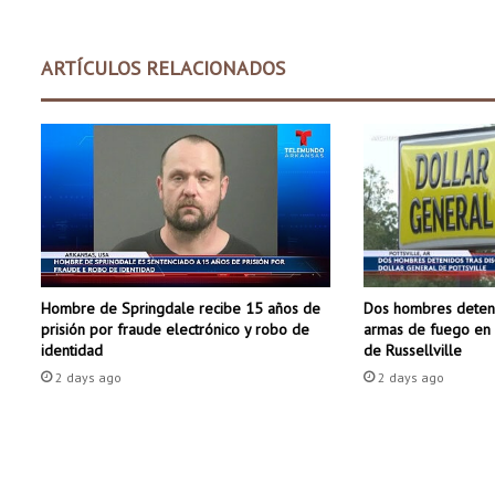
a
c
t
ARTÍCULOS RELACIONADOS
o
2
0
2
4
A
m
e
r
i
Dos hombres deteni
Hombre de Springdale recibe 15 años de
c
armas de fuego en 
prisión por fraude electrónico y robo de
a
de Russellville
identidad
n
2 days ago
2 days ago
H
e
a
r
t