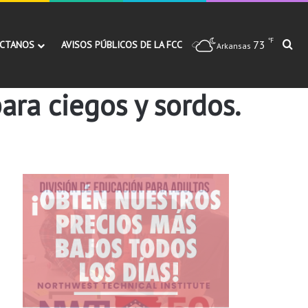
℉
73
Bu
CTANOS
AVISOS PÚBLICOS DE LA FCC
Arkansas
ara ciegos y sordos.