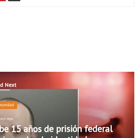
d Next
munidad
days ago
e 15 años de prisión federal