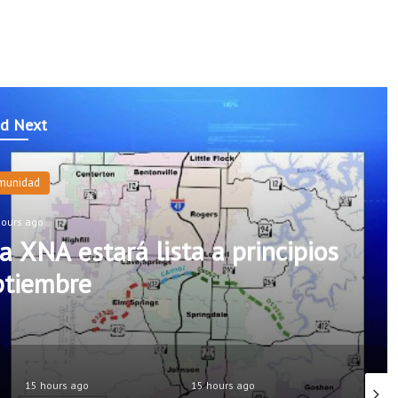
d Next
munidad
hours ago
a XNA estará lista a principios
ptiembre
15 hours ago
15 hours ago
15 hour