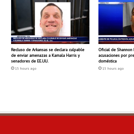
c
a
d
e
N
o
r
Recluso de Arkansas se declara culpable
Oficial de Shannon 
t
de enviar amenazas a Kamala Harris y
acusaciones por pre
h
senadores de EE.UU.
doméstica
L
15 hours ago
15 hours ago
i
t
t
l
e
R
o
c
k