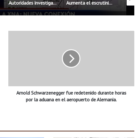
Autoridades investigan brote de salmonela posiblemente vinculado a chiles jalapeños
Aumenta el escrutinio para residentes permanentes al reingresar a Estados Unidos
A
r
n
o
l
d
S
c
h
Arnold Schwarzenegger fue redetenido durante horas
w
a
por la aduana en el aeropuerto de Alemania.
r
z
e
n
e
g