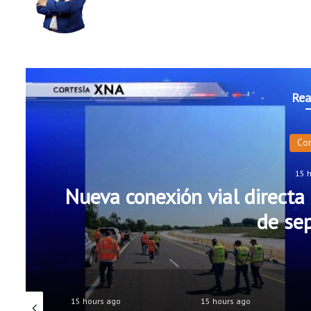
Rea
Co
15 
Nueva conexión vial directa 
de se
15 hours ago
15 hours ago