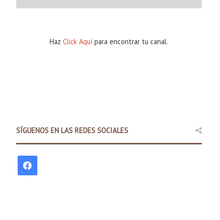
Haz
Click Aquí
para encontrar tu canal.
Comunidad
15 hours ago
SÍGUENOS EN LAS REDES SOCIALES
Padres pueden explorar difer
antes del regre
F
a
c
s ago
15 hours ago
15 hours ago