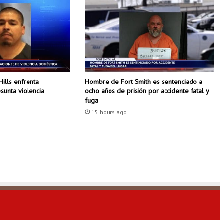
g
e
r
f
u
e
r
Hombre de Fort Smith es sentenciado a
Hills enfrenta
e
ocho años de prisión por accidente fatal y
sunta violencia
d
fuga
e
15 hours ago
t
e
n
i
d
o
d
u
r
a
n