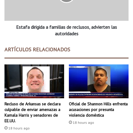
e
a
v
d
La financiación también se utilizará para la formación de
a
i
e
r
equipos móviles de respuesta a la crisis y la formación de los
m
Estafa dirigida a familias de reclusos, advierten las
i
socorristas
p
g
autoridades
r
i
e
d
ARTÍCULOS RELACIONADOS
s
a
a
a
,
f
R
a
h
m
i
i
z
l
o
i
m
a
Recluso de Arkansas se declara
Oficial de Shannon Hills enfrenta
e
s
culpable de enviar amenazas a
acusaciones por presunta
d
Kamala Harris y senadores de
violencia doméstica
e
EE.UU.
18 hours ago
r
18 hours ago
e