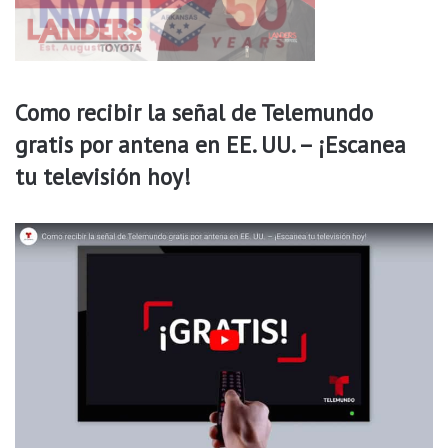
t
o
r
i
d
Como recibir la señal de Telemundo
a
gratis por antena en EE. UU. – ¡Escanea
d
e
tu televisión hoy!
s