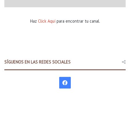
Haz
Click Aquí
para encontrar tu canal.
SÍGUENOS EN LAS REDES SOCIALES
F
a
c
e
b