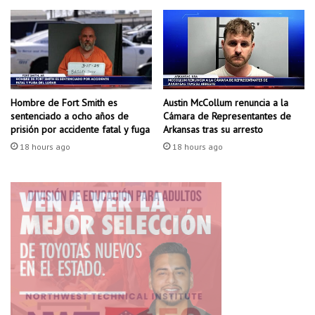
c
l
u
s
o
s
Hombre de Fort Smith es
Austin McCollum renuncia a la
,
sentenciado a ocho años de
Cámara de Representantes de
a
prisión por accidente fatal y fuga
Arkansas tras su arresto
d
18 hours ago
18 hours ago
v
i
e
r
t
e
n
l
a
s
a
u