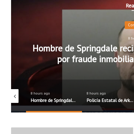
Rea
Co
8 h
Hombre de Springdale recib
por fraude inmobilia
8 hours ago
8 hours ago
Distritos escolares de Rogers y Springdale mantienen precios de almuerzos; Fayetteville anuncia aumento
Hombre de Springdale recibe 15 años de prisión federal por fraude inmobiliario y robo de identidad
Policía Estatal de Arkansas lanza campaña educativa para promover una conducción segura
V