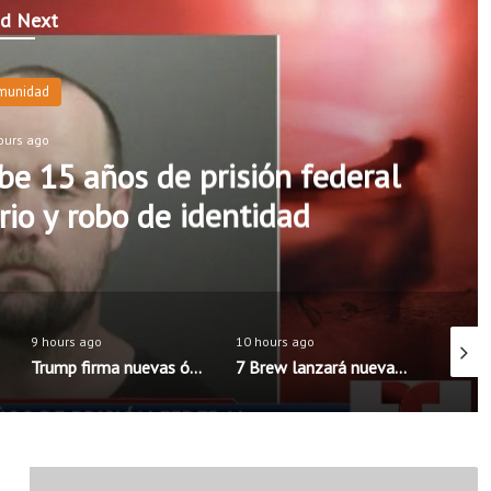
d Next
munidad
ours ago
e 15 años de prisión federal
rio y robo de identidad
9 hours ago
10 hours ago
8 hours
Trump firma nuevas órdenes para limitar la ciudadanía por nacimiento en Estados Unidos
7 Brew lanzará nueva aplicación móvil con pedidos anticipados y programa de recompensas mejorado
D