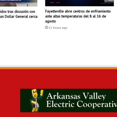
e
R
Fayetteville abre centros de enfriamiento
dos tras discusión con
o
ante altas temperaturas del 8 al 16 de
un Dollar General cerca
c
agosto
k
11 hours ago
l
a
n
z
a
p
r
o
g
r
a
m
a
p
a
r
a