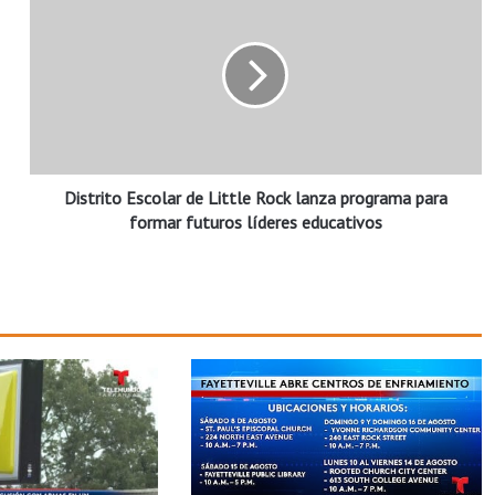
i
s
t
r
i
t
o
E
Distrito Escolar de Little Rock lanza programa para
s
c
formar futuros líderes educativos
o
l
a
r
d
e
L
i
t
t
l