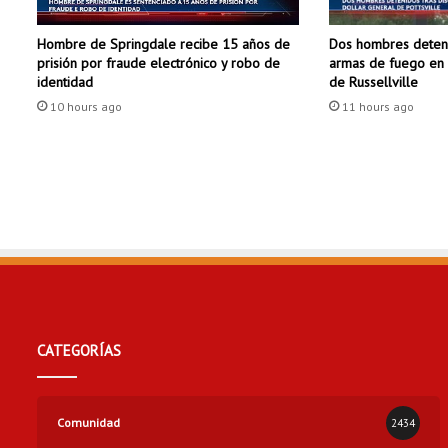
a
r
Dos hombres deteni
Hombre de Springdale recibe 15 años de
e
armas de fuego en 
prisión por fraude electrónico y robo de
t
de Russellville
identidad
r
11 hours ago
10 hours ago
a
s
o
s
e
n
l
a
I
n
t
e
CATEGORÍAS
r
s
t
a
Comunidad
2434
t