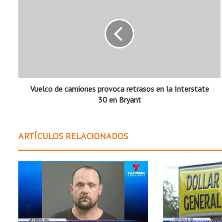
u
e
l
c
o
d
e
c
Vuelco de camiones provoca retrasos en la Interstate
a
m
30 en Bryant
i
o
n
ARTÍCULOS RELACIONADOS
e
s
p
r
o
v
o
c