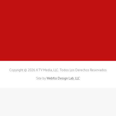
f
o
r
m
a
r
f
u
t
u
r
o
s
Copyright © 2026. KTV Media, LLC. Todos Los Derechos Reservados
l
Site by
Webflo Design Lab, LLC
í
d
e
r
e
s
e