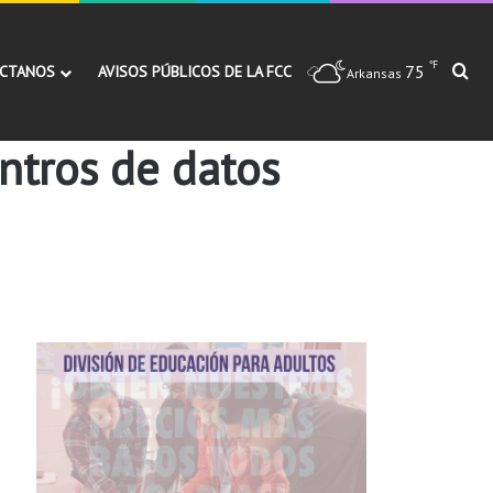
℉
75
Bu
CTANOS
AVISOS PÚBLICOS DE LA FCC
Arkansas
entros de datos